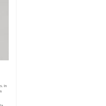
s. In
en
la