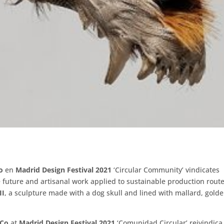
o
en
Madrid Design Festival 2021
‘Circular Community’ vindicates
 future and artisanal work applied to sustainable production route
II
, a sculpture made with a dog skull and lined with mallard, gold
Co
at
Madrid Design Festival 2021
‘Comunidad Circular’ reivindica 