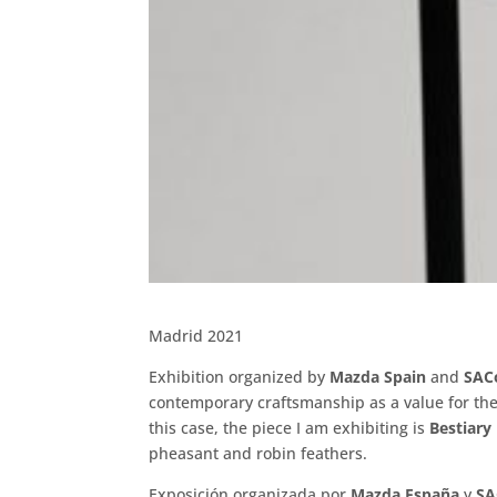
Madrid 2021
Exhibition organized by
Mazda Spain
and
SAC
contemporary craftsmanship as a value for the
this case, the piece I am exhibiting is
Bestiary 
pheasant and robin feathers.
Exposición organizada por
Mazda España
y
SA